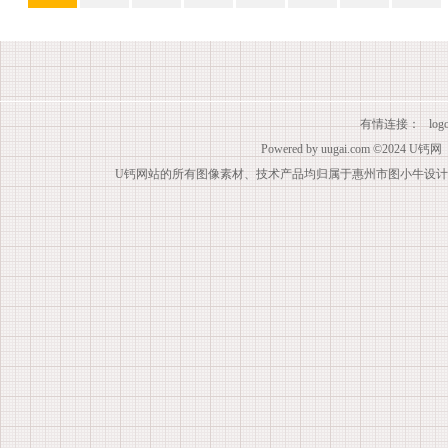
有情连接：
lo
Powered by
uugai.com
©2024
U钙网
U钙网站的所有图像素材、技术产品均归属于惠州市图小牛设